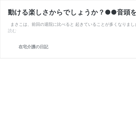
動ける楽しさからでしょうか？●●音頭
まさこは、前回の退院に比べると 起きていることが多くなりまし
動
読む
け
る
在宅介護の日記
楽
し
さ
か
ら
で
し
ょ
う
か？
●●
音
頭
を