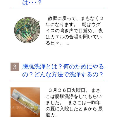
は･･･？
故郷に戻って、まもなく２
年になります。 朝はウグ
イスの鳴き声で目覚め、 夜
はカエルの合唱を聞いてい
る日々。 ...
膀胱洗浄とは？何のためにやる
の？どんな方法で洗浄するの？
３月２６日火曜日。 まさ
こは膀胱洗浄をしてもらい
ました。 まさこは一昨年
の夏に入院したときから 尿
道カ...