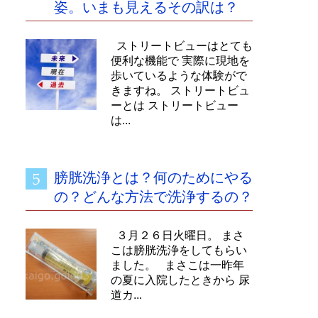
姿。いまも見えるその訳は？
ストリートビューはとても
便利な機能で 実際に現地を
歩いているような体験がで
きますね。 ストリートビュ
ーとは ストリートビュー
は...
膀胱洗浄とは？何のためにやる
の？どんな方法で洗浄するの？
３月２６日火曜日。 まさ
こは膀胱洗浄をしてもらい
ました。 まさこは一昨年
の夏に入院したときから 尿
道カ...