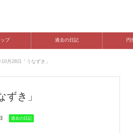
マップ
過去の日記
円
7年10月28日「うなずき」
うなずき」
日
過去の日記