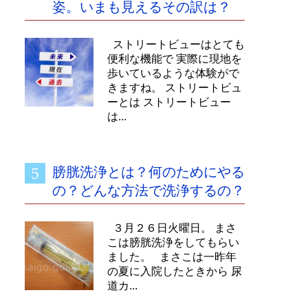
姿。いまも見えるその訳は？
ストリートビューはとても
便利な機能で 実際に現地を
歩いているような体験がで
きますね。 ストリートビュ
ーとは ストリートビュー
は...
膀胱洗浄とは？何のためにやる
の？どんな方法で洗浄するの？
３月２６日火曜日。 まさ
こは膀胱洗浄をしてもらい
ました。 まさこは一昨年
の夏に入院したときから 尿
道カ...