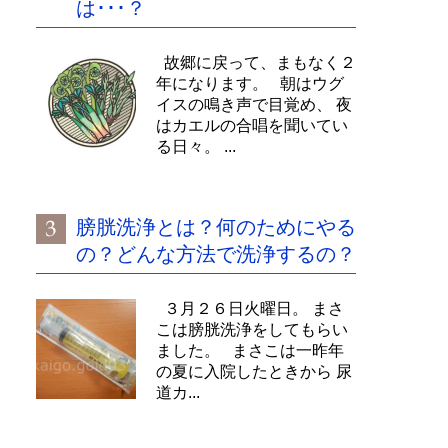
は･･･？
故郷に戻って、まもなく２
年になります。 朝はウグ
イスの鳴き声で目覚め、 夜
はカエルの合唱を聞いてい
る日々。 ...
膀胱洗浄とは？何のためにやる
の？どんな方法で洗浄するの？
３月２６日火曜日。 まさ
こは膀胱洗浄をしてもらい
ました。 まさこは一昨年
の夏に入院したときから 尿
道カ...