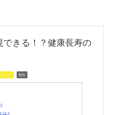
現できる！？健康長寿の
イエット
別れ
？
とは？