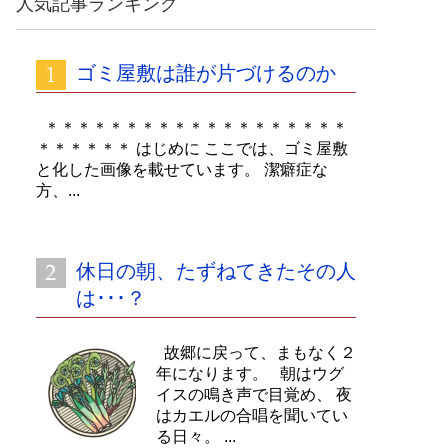
人気記事ランキング
イ
ブ
ゴミ屋敷は誰が片づけるのか
＊＊＊＊＊＊＊＊＊＊＊＊＊＊＊＊＊＊＊
＊＊＊＊＊＊ はじめに ここでは、ゴミ屋敷
と化した画像を載せています。 潔癖症な
方、...
休日の朝、たずねてきたその人
は･･･？
故郷に戻って、まもなく２
年になります。 朝はウグ
イスの鳴き声で目覚め、 夜
はカエルの合唱を聞いてい
る日々。 ...