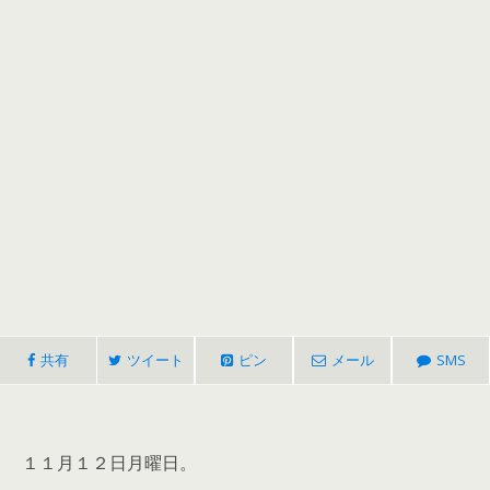
共有
ツイート
ピン
メール
SMS
１１月１２日月曜日。