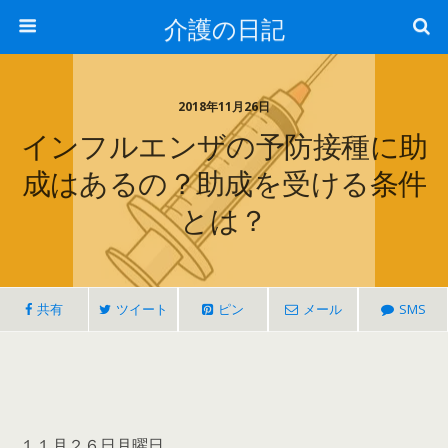
介護の日記
2018年11月26日
インフルエンザの予防接種に助
成はあるの？助成を受ける条件
とは？
共有
ツイート
ピン
メール
SMS
１１月２６日月曜日。