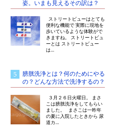
姿。いまも見えるその訳は？
ストリートビューはとても
便利な機能で 実際に現地を
歩いているような体験がで
きますね。 ストリートビュ
ーとは ストリートビュー
は...
膀胱洗浄とは？何のためにやる
の？どんな方法で洗浄するの？
３月２６日火曜日。 まさ
こは膀胱洗浄をしてもらい
ました。 まさこは一昨年
の夏に入院したときから 尿
道カ...