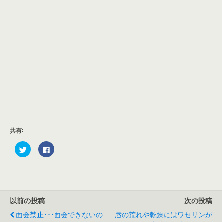
共有:
ク
F
リ
a
ッ
c
ク
e
し
b
て
o
T
o
w
k
i
で
以前の投稿
次の投稿
t
共
t
有
e
す
面会禁止･･･面会できないの
唇の荒れや乾燥にはワセリンが
r
る