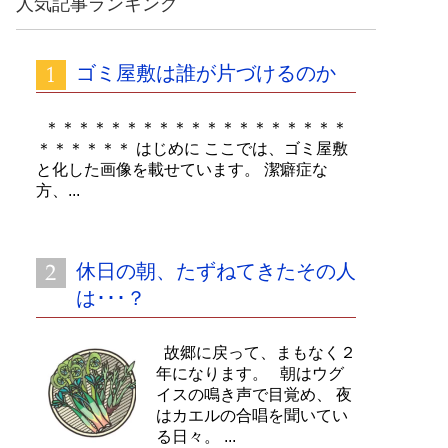
人気記事ランキング
イ
ブ
ゴミ屋敷は誰が片づけるのか
＊＊＊＊＊＊＊＊＊＊＊＊＊＊＊＊＊＊＊
＊＊＊＊＊＊ はじめに ここでは、ゴミ屋敷
と化した画像を載せています。 潔癖症な
方、...
休日の朝、たずねてきたその人
は･･･？
故郷に戻って、まもなく２
年になります。 朝はウグ
イスの鳴き声で目覚め、 夜
はカエルの合唱を聞いてい
る日々。 ...