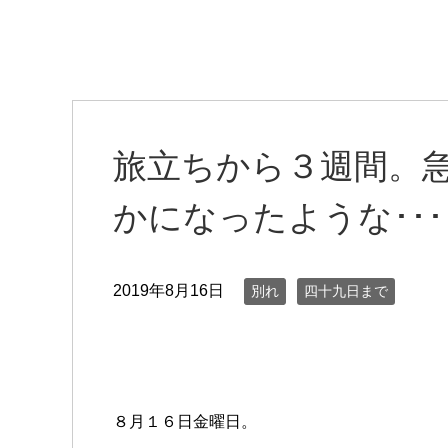
旅立ちから３週間。
かになったような･･･
2019年8月16日
別れ
四十九日まで
８月１６日金曜日。