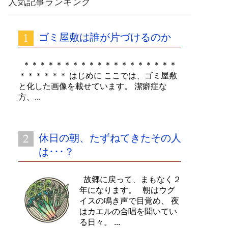
人気記事ランキング
イ
ブ
ゴミ屋敷は誰が片づけるのか
＊＊＊＊＊＊＊＊＊＊＊＊＊＊＊＊＊＊＊
＊＊＊＊＊＊ はじめに ここでは、ゴミ屋敷
と化した画像を載せています。 潔癖症な
方、...
休日の朝、たずねてきたその人
は･･･？
故郷に戻って、まもなく２
年になります。 朝はウグ
イスの鳴き声で目覚め、 夜
はカエルの合唱を聞いてい
る日々。 ...