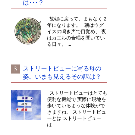
は･･･？
故郷に戻って、まもなく２
年になります。 朝はウグ
イスの鳴き声で目覚め、 夜
はカエルの合唱を聞いてい
る日々。 ...
ストリートビューに写る母の
姿。いまも見えるその訳は？
ストリートビューはとても
便利な機能で 実際に現地を
歩いているような体験がで
きますね。 ストリートビュ
ーとは ストリートビュー
は...