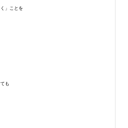
いく」ことを
しても