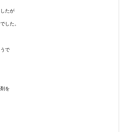
ましたが
話でした。
ようで
生剤を