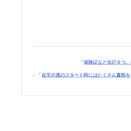
ま
い
す
ウ
)
ィ
ン
ド
ウ
で
開
き
ま
す
)
「
保険証など合計６つ。
「
在宅介護のスタート時にはたくさん書類を