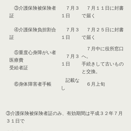
③介護保険被保険者
７月３
７月１１日に封書
証
１日
で届く
④介護保険負担割合
７月３
７月２５日に封書
証
１日
で届く
７月中に役所窓口
⑤重度心身障がい者
７月３
へ。
医療費
１日
手続きして古いもの
受給者証
と交換。
記載な
⑥身体障害者手帳
６月上旬
し
③介護保険被保険者証のみ、有効期間は平成３２年７月
３１日で