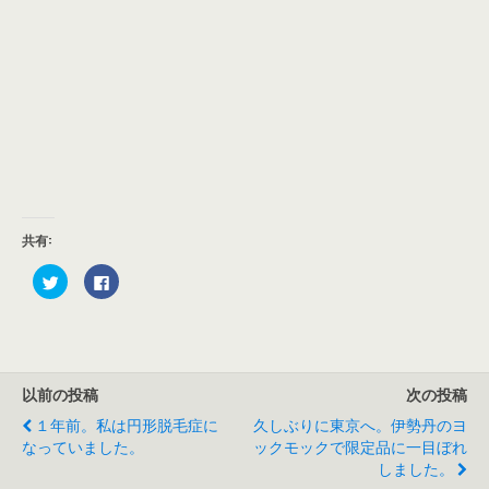
共有:
ク
F
リ
a
ッ
c
ク
e
し
b
て
o
T
o
w
k
i
で
以前の投稿
次の投稿
t
共
t
有
e
す
１年前。私は円形脱毛症に
久しぶりに東京へ。伊勢丹のヨ
r
る
なっていました。
ックモックで限定品に一目ぼれ
で
に
共
は
しました。
有
ク
(
リ