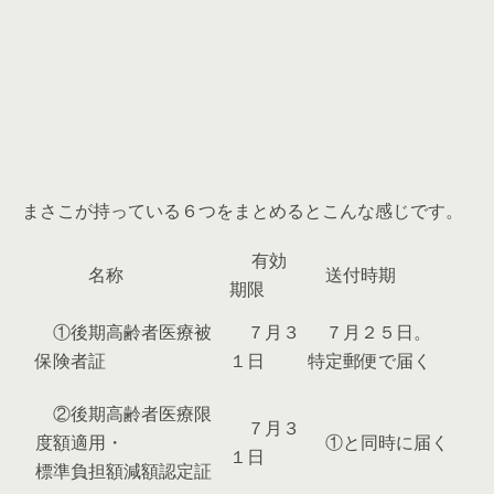
まさこが持っている６つをまとめるとこんな感じです。
有効
名称
送付時期
期限
①後期高齢者医療被
７月３
７月２５日。
保険者証
１日
特定郵便で届く
②後期高齢者医療限
７月３
度額適用・
①と同時に届く
１日
標準負担額減額認定証