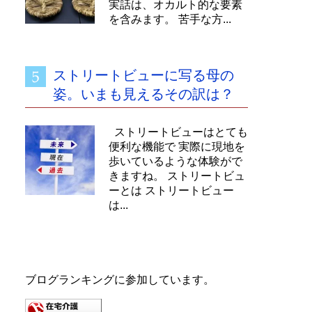
実話は、オカルト的な要素
を含みます。 苦手な方...
ストリートビューに写る母の
姿。いまも見えるその訳は？
ストリートビューはとても
便利な機能で 実際に現地を
歩いているような体験がで
きますね。 ストリートビュ
ーとは ストリートビュー
は...
ブログランキングに参加しています。