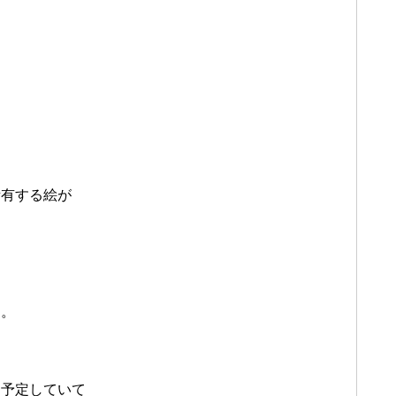
。
所有する絵が
た。
を予定していて