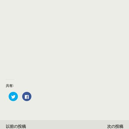
共有:
ク
F
リ
a
ッ
c
ク
e
し
b
て
o
T
o
w
k
i
で
以前の投稿
次の投稿
t
共