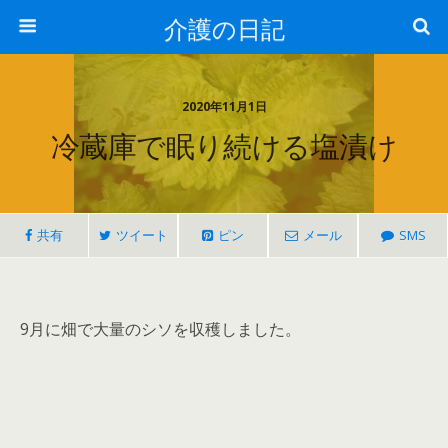
介護の日記
2020年11月1日
冷蔵庫で眠り続ける塩漬け
共有
ツイート
ピン
メール
SMS
9月に畑で大量のシソを収穫しました。