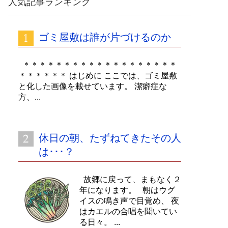
人気記事ランキング
イ
ブ
ゴミ屋敷は誰が片づけるのか
＊＊＊＊＊＊＊＊＊＊＊＊＊＊＊＊＊＊＊
＊＊＊＊＊＊ はじめに ここでは、ゴミ屋敷
と化した画像を載せています。 潔癖症な
方、...
休日の朝、たずねてきたその人
は･･･？
故郷に戻って、まもなく２
年になります。 朝はウグ
イスの鳴き声で目覚め、 夜
はカエルの合唱を聞いてい
る日々。 ...