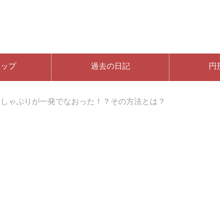
マップ
過去の日記
円
指しゃぶりが一発でなおった！？その方法とは？