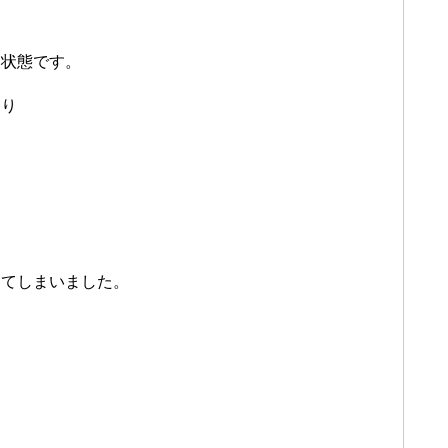
る状態です。
たり
。
じてしまいました。
。