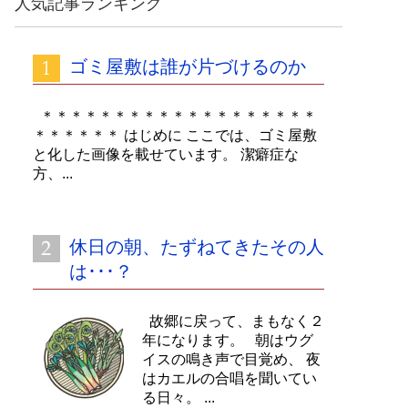
人気記事ランキング
イ
ブ
ゴミ屋敷は誰が片づけるのか
＊＊＊＊＊＊＊＊＊＊＊＊＊＊＊＊＊＊＊
＊＊＊＊＊＊ はじめに ここでは、ゴミ屋敷
と化した画像を載せています。 潔癖症な
方、...
休日の朝、たずねてきたその人
は･･･？
故郷に戻って、まもなく２
年になります。 朝はウグ
イスの鳴き声で目覚め、 夜
はカエルの合唱を聞いてい
る日々。 ...