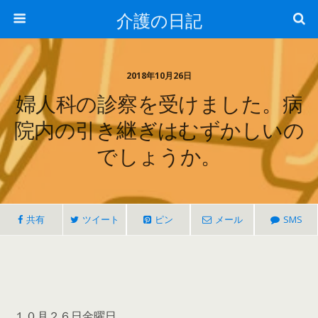
介護の日記
2018年10月26日
婦人科の診察を受けました。病
院内の引き継ぎはむずかしいの
でしょうか。
共有
ツイート
ピン
メール
SMS
１０月２６日金曜日。