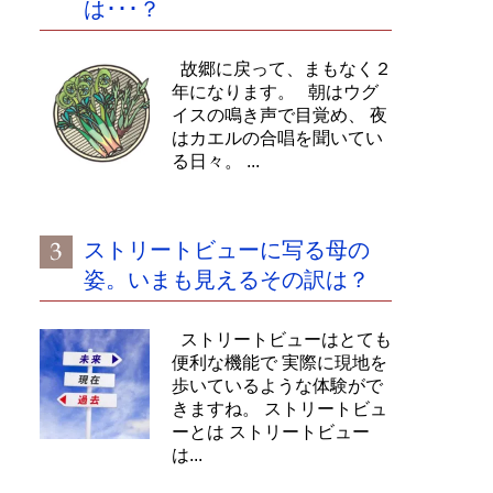
は･･･？
故郷に戻って、まもなく２
年になります。 朝はウグ
イスの鳴き声で目覚め、 夜
はカエルの合唱を聞いてい
る日々。 ...
ストリートビューに写る母の
姿。いまも見えるその訳は？
ストリートビューはとても
便利な機能で 実際に現地を
歩いているような体験がで
きますね。 ストリートビュ
ーとは ストリートビュー
は...