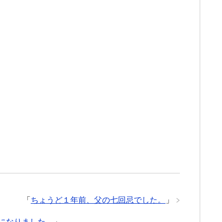
「
ちょうど１年前、父の七回忌でした。
」
話になりました。
」