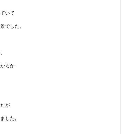
れていて
光景でした。
が、
感からか
したが
きました。