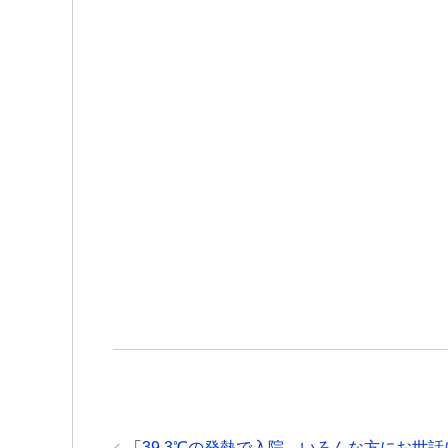
r
る
で
に
共
は
有
ク
(
リ
新
ッ
し
ク
い
し
ウ
て
ィ
く
ン
だ
ド
さ
ウ
い
で
(
開
新
き
し
ま
い
す
ウ
)
ィ
ン
ド
ウ
で
開
き
ま
す
)
「
39.3℃の発熱で入院。いろんな方にお世