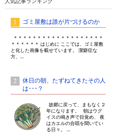
人気記事ランキング
イ
ブ
ゴミ屋敷は誰が片づけるのか
＊＊＊＊＊＊＊＊＊＊＊＊＊＊＊＊＊＊＊
＊＊＊＊＊＊ はじめに ここでは、ゴミ屋敷
と化した画像を載せています。 潔癖症な
方、...
休日の朝、たずねてきたその人
は･･･？
故郷に戻って、まもなく２
年になります。 朝はウグ
イスの鳴き声で目覚め、 夜
はカエルの合唱を聞いてい
る日々。 ...