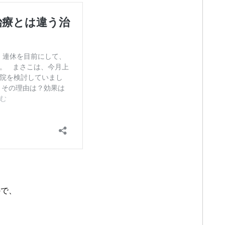
ので、
。