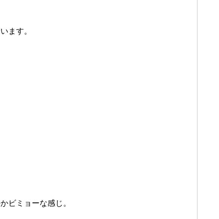
ています。
のかビミョーな感じ。