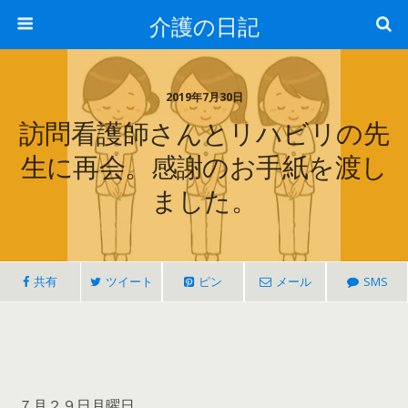
介護の日記
2019年7月30日
訪問看護師さんとリハビリの先
生に再会。感謝のお手紙を渡し
ました。
共有
ツイート
ピン
メール
SMS
７月２９日月曜日。