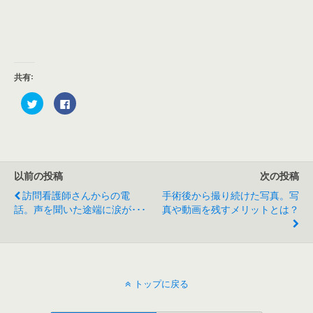
共有:
ク
F
リ
a
ッ
c
ク
e
し
b
て
o
T
o
w
k
i
で
以前の投稿
次の投稿
t
共
t
有
e
す
訪問看護師さんからの電
手術後から撮り続けた写真。写
r
る
話。声を聞いた途端に涙が･･･
真や動画を残すメリットとは？
で
に
共
は
有
ク
(
リ
新
ッ
し
ク
い
し
ウ
て
ィ
く
トップに戻る
ン
だ
ド
さ
ウ
い
で
(