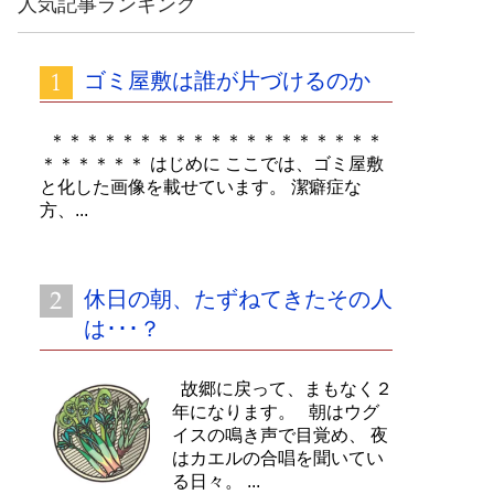
人気記事ランキング
イ
ブ
ゴミ屋敷は誰が片づけるのか
＊＊＊＊＊＊＊＊＊＊＊＊＊＊＊＊＊＊＊
＊＊＊＊＊＊ はじめに ここでは、ゴミ屋敷
と化した画像を載せています。 潔癖症な
方、...
休日の朝、たずねてきたその人
は･･･？
故郷に戻って、まもなく２
年になります。 朝はウグ
イスの鳴き声で目覚め、 夜
はカエルの合唱を聞いてい
る日々。 ...