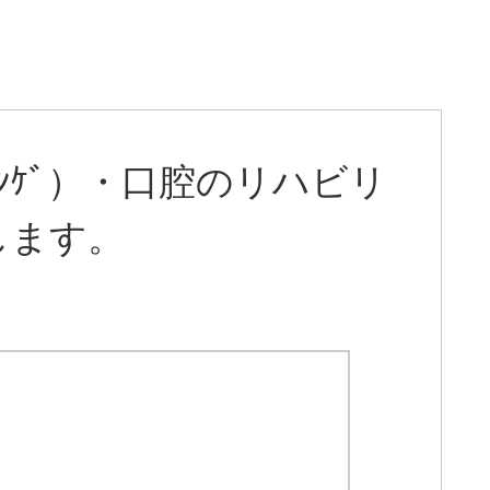
ﾝｹﾞ）・口腔のリハビリ
します。