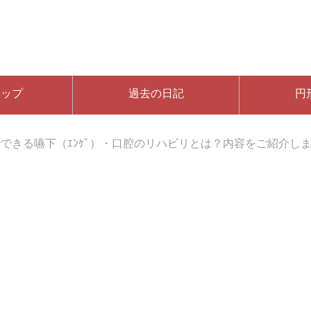
マップ
過去の日記
円
できる嚥下（ｴﾝｹﾞ）・口腔のリハビリとは？内容をご紹介し