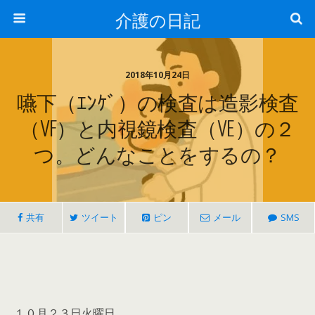
介護の日記
2018年10月24日
嚥下（ｴﾝｹﾞ）の検査は造影検査
（VF）と内視鏡検査（VE）の２
つ。どんなことをするの？
共有
ツイート
ピン
メール
SMS
１０月２３日火曜日。