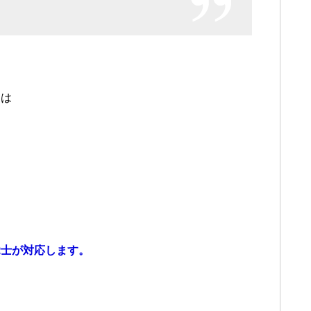
。
リは
覚士が対応します。