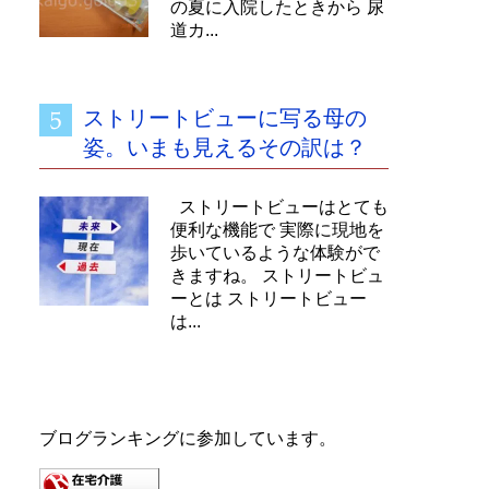
の夏に入院したときから 尿
道カ...
ストリートビューに写る母の
姿。いまも見えるその訳は？
ストリートビューはとても
便利な機能で 実際に現地を
歩いているような体験がで
きますね。 ストリートビュ
ーとは ストリートビュー
は...
ブログランキングに参加しています。