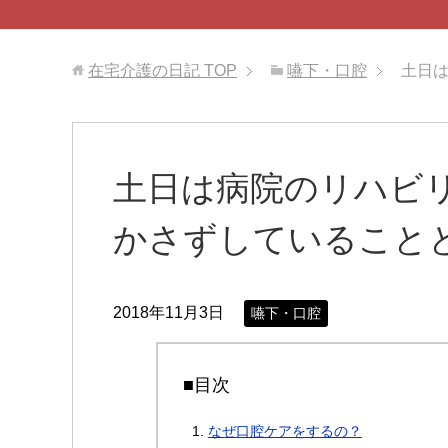
在宅介護の日記
TOP
嚥下・口腔
土日
土日は病院のリハビ
かさずしていること
2018年11月3日
嚥下・口腔
■目次
なぜ口腔ケアをするの？