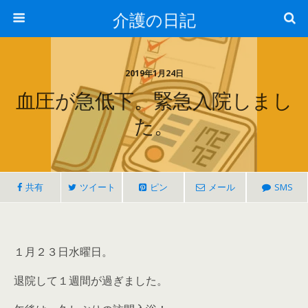
介護の日記
2019年1月24日
血圧が急低下。緊急入院しまし
た。
共有
ツイート
ピン
メール
SMS
１月２３日水曜日。
退院して１週間が過ぎました。