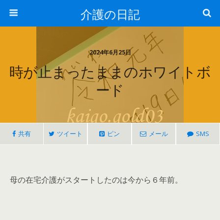
介護の日記
2024年6月25日
時が止まったままのホワイトボ
ード
共有
ツイート
ピン
メール
SMS
母の在宅介護がスタートしたのは今から６年前。