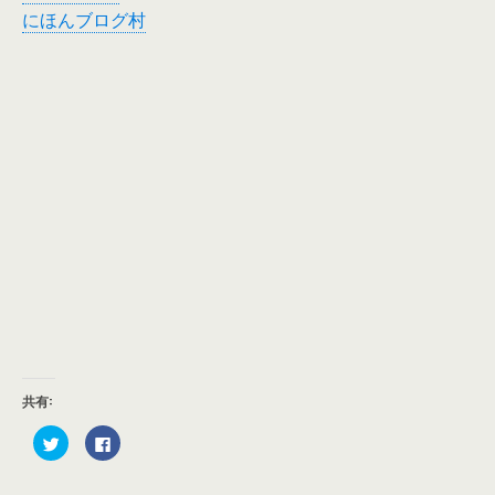
にほんブログ村
共有:
ク
F
リ
a
ッ
c
ク
e
し
b