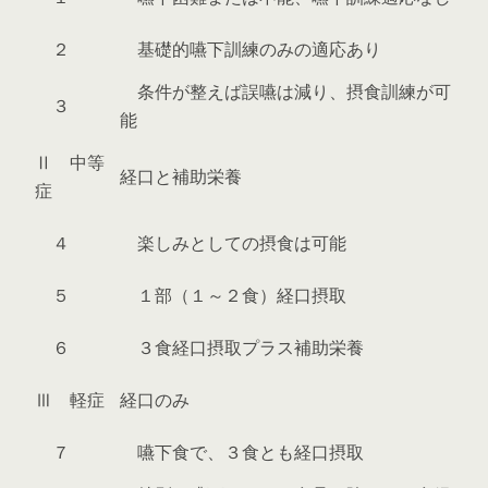
２
基礎的嚥下訓練のみの適応あり
条件が整えば誤嚥は減り、摂食訓練が可
３
能
Ⅱ 中等
経口と補助栄養
症
４
楽しみとしての摂食は可能
５
１部（１～２食）経口摂取
６
３食経口摂取プラス補助栄養
Ⅲ 軽症
経口のみ
７
嚥下食で、３食とも経口摂取