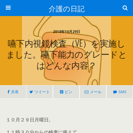
介護の日記
2018年10月29日
嚥下内視鏡検査（VE）を実施し
ました。嚥下能力のグレードと
はどんな内容？
共有
ツイート
ピン
メール
SMS
１０月２９日月曜日。
１１時３０分からの検査に備えて、