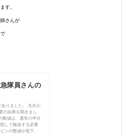
います。
護師さんが
後で