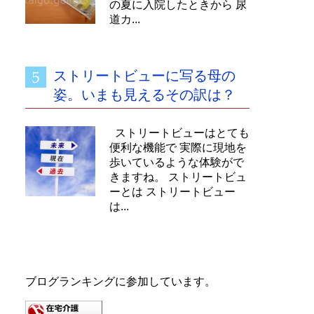
の夏に入院したときから 尿
道カ...
ストリートビューに写る母の
姿。いまも見えるその訳は？
ストリートビューはとても
便利な機能で 実際に現地を
歩いているような体験がで
きますね。 ストリートビュ
ーとは ストリートビュー
は...
ブログランキングに参加しています。